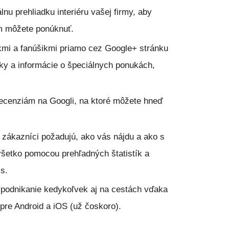
álnu prehliadku interiéru vašej firmy, aby
 im môžete ponúknuť.
kmi a fanúšikmi priamo cez Google+ stránku
nky a informácie o špeciálnych ponukách,
ecenziám na Googli, na ktoré môžete hneď
i zákazníci požadujú, ako vás nájdu a ako s
šetko pomocou prehľadných štatistík a
s.
podnikanie kedykoľvek aj na cestách vďaka 
pre Android a iOS (už čoskoro).