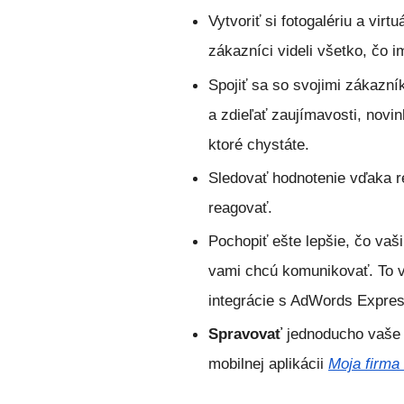
Vytvoriť
si fotogalériu a virtu
zákazníci videli všetko, čo
Spojiť
sa so svojimi zákazní
a zdieľať zaujímavosti, novi
ktoré chystáte.
Sledovať
hodnotenie vďaka r
reagovať.
Pochopiť
ešte lepšie, čo vaš
vami chcú komunikovať. To v
integrácie s AdWords Expres
Spravovať 
jednoducho vaše 
mobilnej aplikácii 
Moja firma 