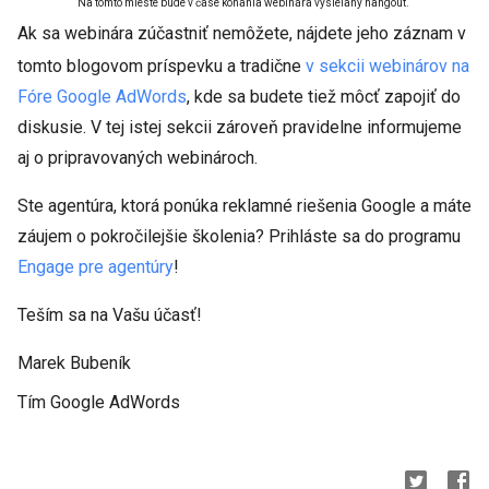
Na tomto mieste bude v čase konania webinára vysielaný hangout.
Ak sa webinára zúčastniť nemôžete, nájdete jeho záznam v
tomto blogovom príspevku a tradične
v sekcii webinárov na
Fóre Google AdWords
, kde sa budete tiež môcť zapojiť do
diskusie. V tej istej sekcii zároveň pravidelne informujeme
aj o pripravovaných webinároch.
Ste agentúra, ktorá ponúka reklamné riešenia Google a máte
záujem o pokročilejšie školenia? Prihláste sa do programu
Engage pre agentúry
!
Teším sa na Vašu účasť!
Marek Bubeník
Tím Google AdWords