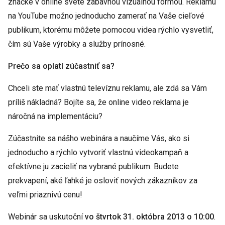
značke v online svete zábavnou vizuálnou formou. Reklamu
na YouTube možno jednoducho zamerať na Vaše cieľové
publikum, ktorému môžete pomocou videa rýchlo vysvetliť,
čím sú Vaše výrobky a služby prínosné.
Prečo sa oplatí zúčastniť sa?
Chceli ste mať vlastnú televíznu reklamu, ale zdá sa Vám
príliš nákladná? Bojíte sa, že online video reklama je
náročná na implementáciu?
Zúčastnite sa nášho webinára a naučíme Vás, ako si
jednoducho a rýchlo vytvoriť vlastnú videokampaň a
efektívne ju zacieliť na vybrané publikum. Budete
prekvapení, aké ľahké je osloviť nových zákazníkov za
veľmi priaznivú cenu!
Webinár sa uskutoční
vo štvrtok 31. októbra 2013 o 10:00
.