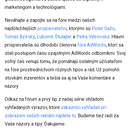
marketingom a technológiami.
Neváhajte a zapojte sa na fóre medzi našich
najdôležitejších
prispievateľov
, ktorými sú
Peter Gažo
,
Tomáš Bzirský
,
Ľubomír Štulajter
a
Petra Větrovská
. Hlavní
prispievatelia sú dlhodobí členovia
fóra AdWords
, ktorí sa
stali postupom času ozajstnými AdWords odborníkmi. Svoj
voľný čas venujú tomu, že pomáhajú ostatným užívateľom
na fóre prostredníctvom rôznych tipov a rád. Už pomohli
stovkám inzerentov a tešia sa aj na Vaše komentáre a
názory.
Odkaz na fórum a prvý tip z našej série ohľadom
vyhľadaných výrazov, ktoré
zákazníci vyhľadali pri
zobrazení vašich reklám nájdete tu
. Budeme tiež radi za
Vaše názory a tipy. Ďakujeme.