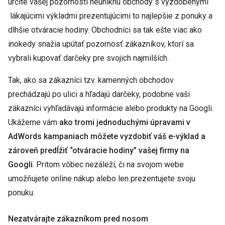
určite vašej pozornosti neuniknú obchody s vyzdobenými
lákajúcimi výkladmi prezentujúcimi to najlepšie z ponuky a
dlhšie otváracie hodiny. Obchodníci sa tak ešte viac ako
inokedy snažia upútať pozornosť zákazníkov, ktorí sa
vybrali kupovať darčeky pre svojich najmilších.
Tak, ako sa zákazníci tzv. kamenných obchodov
prechádzajú po ulici a hľadajú darčeky, podobne vaši
zákazníci vyhľadávajú informácie alebo produkty na Googli.
Ukážeme vám
ako tromi jednoduchými úpravami v
AdWords kampaniach môžete vyzdobiť váš e-výklad a
zároveň predĺžiť “otváracie hodiny” vašej firmy na
Googli
. Pritom vôbec nezáleží, či na svojom webe
umožňujete online nákup alebo len prezentujete svoju
ponuku.
Nezatvárajte zákazníkom pred nosom