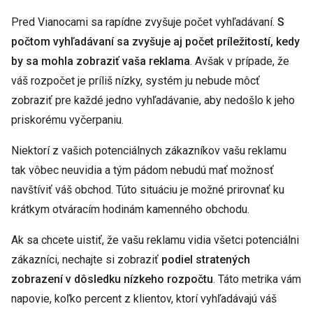
Pred Vianocami sa rapídne zvyšuje počet vyhľadávaní.
S
počtom vyhľadávaní sa zvyšuje aj počet príležitostí, kedy
by sa mohla zobraziť vaša reklama
. Avšak v prípade, že
váš rozpočet je príliš nízky, systém ju nebude môcť
zobraziť pre každé jedno vyhľadávanie, aby nedošlo k jeho
priskorému vyčerpaniu.
Niektorí z vašich potenciálnych zákazníkov vašu reklamu
tak vôbec neuvidia a tým pádom nebudú mať možnosť
navštíviť váš obchod. Túto situáciu je možné prirovnať ku
krátkym otváracím hodinám kamenného obchodu.
Ak sa chcete uistiť, že vašu reklamu vidia všetci potenciálni
zákazníci, nechajte si zobraziť
podiel stratených
zobrazení v dôsledku nízkeho rozpočtu
. Táto metrika vám
napovie, koľko percent z klientov, ktorí vyhľadávajú váš