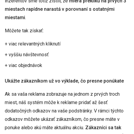
inzerentov sme totiž zistili, že
miera prekliku na prvých 3
miestach rapídne narastá v porovnaní s ostatnými
miestami
.
Môžete tak získať:
+ viac relevantných kliknutí
+ vyššiu návštevnosť
+ viac objednávok
Ukážte zákazníkom už vo výklade, čo presne ponúkate
Ak sa vaša reklama zobrazuje na jednom z prvých troch
miest, náš systém môže k reklame pridať až šesť
dodatočných odkazov na vaše podstránky. V rámci týchto
odkazov môžete ukázať zákazníkom, čo presne máte v
ponuke alebo akú máte aktuálnu akciu.
Zákazníci sa tak