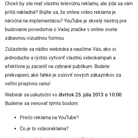
Chceli by ste mať vlastnú televíznu reklamu, ale zdá sa vám
príliš nákladná? Bojíte sa, že online video reklama je
náročná na implementáciu? YouTube je skvelý nástroj pre
budovanie povedomia o Vašej značke v online svete
zábavnou vizuálnou formou.
Zúčastnite sa nášho webinára a naučíme Vás, ako si
jednoducho a rýchlo vytvoriť vlastnú videokampaň a
efektívne ju zacieliť na vybrané publikum. Budete
prekvapení, aké ľahké je osloviť nových zákazníkov za
veľmi priaznivú cenu!
Webinár sa uskutoční vo
štvrtok 25. júla 2013 o 10:00
.
Budeme sa venovať týmto bodom:
Prečo reklama na YouTube?
Čo je to videoreklama?